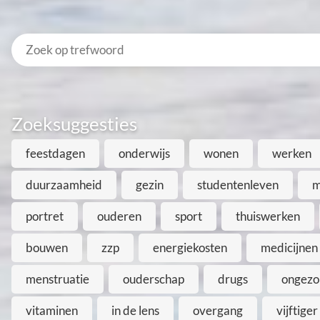
Zoeksuggesties
feestdagen
onderwijs
wonen
werken
duurzaamheid
gezin
studentenleven
m
portret
ouderen
sport
thuiswerken
bouwen
zzp
energiekosten
medicijnen
menstruatie
ouderschap
drugs
ongezo
vitaminen
in de lens
overgang
vijftiger