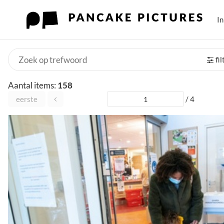
I
fi
Aantal items:
158
eerste
/ 4