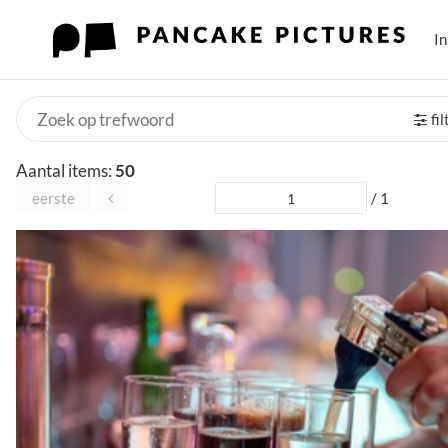
I
fi
Aantal items:
50
eerste
/ 1