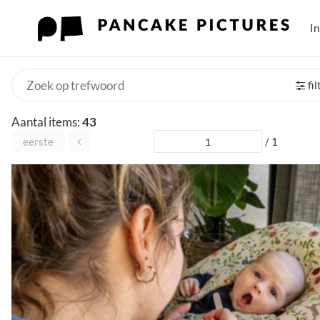
I
fi
Aantal items:
43
eerste
/ 1