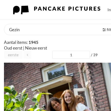
I
fi
Aantal items:
1945
Oud eerst
|
Nieuw eerst
eerste
/ 39